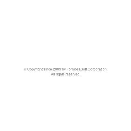
© Copyright since 2003 by FormosaSoft Corporation.
All rights reserved.