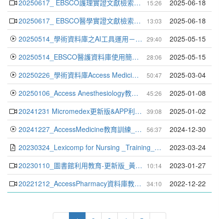
20250617_ EBSCO護理實證文獻檢索技巧_施宏明講師
2025-06-18
15:26
20250617_ EBSCO醫學實證文獻檢索技巧_施宏明講師
2025-06-18
13:03
20250514_學術資料庫之AI工具運用－VisualDX及NEJM AI_李紹迪講師
2025-05-15
29:40
20250514_EBSCO醫護資料庫使用簡介與AI的利用_施宏明講師
2025-05-15
28:06
20250226_學術資料庫Access Medicine之應用_林庚賢講師
2025-03-04
50:47
20250106_Access Anesthesiology教育訓練_林庚賢講師
2025-01-08
45:26
20241231 Micromedex更新版&APP利用教育_林庚賢講師
2025-01-02
39:08
20241227_AccessMedicine教育訓練_林庚賢先生
2024-12-30
56:37
20230324_Lexicomp for Nursing _Training_Wolters Kluwer 張瀞文
2023-03-24
20230110_圖書館利用教育-更新版_黃小萩專員
2023-01-27
10:14
20221212_AccessPharmacy資料庫教育訓練_連線操作
2022-12-22
34:10