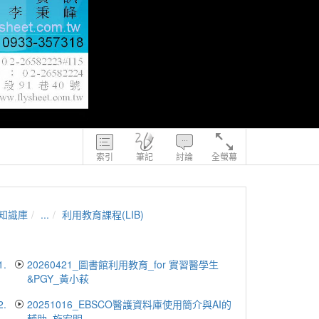
索引
筆記
討論
全螢幕
知識庫
...
利用教育課程(LIB)
1.
20260421_圖書館利用教育_for 實習醫學生
&PGY_黃小萩
2.
20251016_EBSCO醫護資料庫使用簡介與AI的
輔助_施宏明